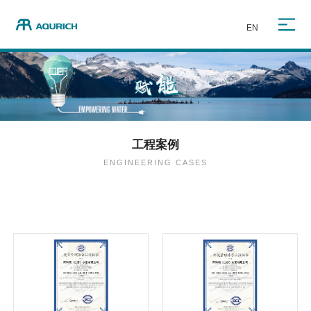
EN
工程案例
ENGINEERING CASES